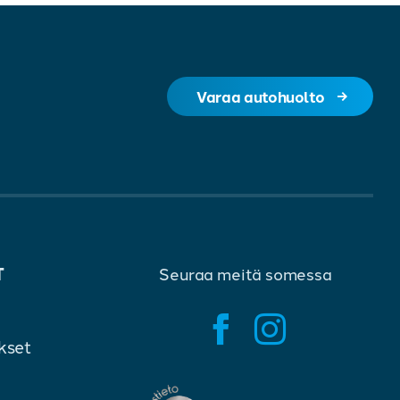
Varaa autohuolto
T
Seuraa meitä somessa
kset