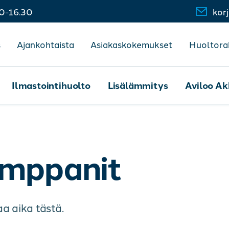
00-16.30
kor
s
Ajankohtaista
Asiakaskokemukset
Huoltora
Ilmastointihuolto
Lisälämmitys
Aviloo Ak
umppanit
a aika tästä.