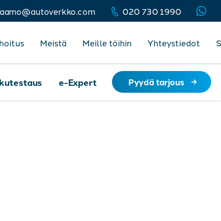
jaamo@autoverkko.com
020 730 1990
hoitus
Meistä
Meille töihin
Yhteystiedot
kutestaus
e-Expert
Pyydä tarjous