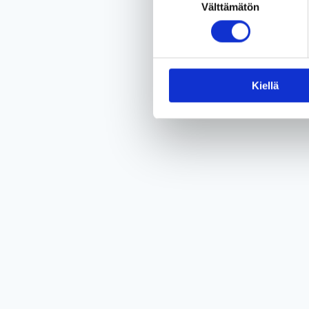
Välttämätön
valinta
Kiellä