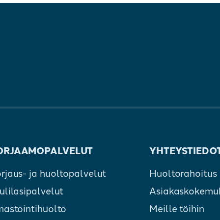
ORJAAMOPALVELUT
YHTEYSTIEDO
rjaus- ja huoltopalvelut
Huoltorahoitus
ulilasipalvelut
Asiakaskokemu
mastointihuolto
Meille töihin