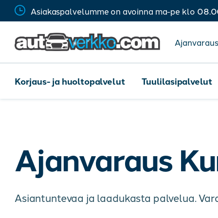
Siirry sisältöön
Asiakaspalvelumme on avoinna ma-pe klo 08.
Ajanvarau
Korjaus- ja huoltopalvelut
Tuulilasipalvelut
Ajanvaraus K
Asiantuntevaa ja laadukasta palvelua. Vara