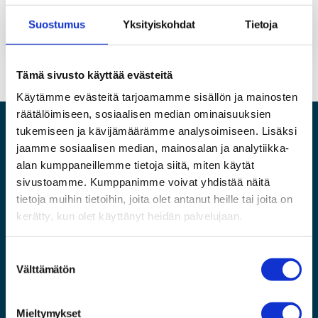
Pyydä tarjous
Suostumus
Yksityiskohdat
Tietoja
Tämä sivusto käyttää evästeitä
Käytämme evästeitä tarjoamamme sisällön ja mainosten
räätälöimiseen, sosiaalisen median ominaisuuksien
tukemiseen ja kävijämäärämme analysoimiseen. Lisäksi
jaamme sosiaalisen median, mainosalan ja analytiikka-
alan kumppaneillemme tietoja siitä, miten käytät
sivustoamme. Kumppanimme voivat yhdistää näitä
tietoja muihin tietoihin, joita olet antanut heille tai joita on
Varaa autohuolto
kerätty, kun olet käyttänyt heidän palvelujaan.
S
Välttämätön
u
o
AUTOVERKKO.COM
s
Mieltymykset