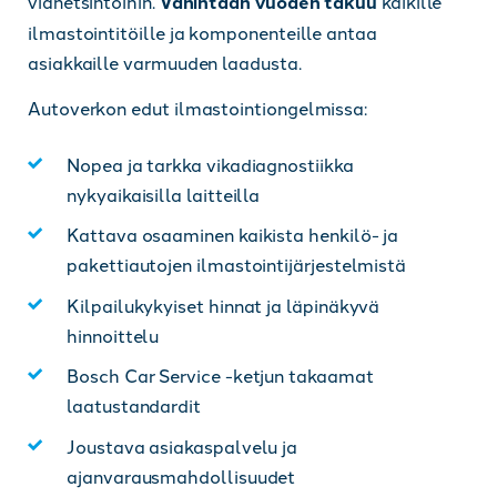
vianetsintöihin.
Vähintään vuoden takuu
kaikille
ilmastointitöille ja komponenteille antaa
asiakkaille varmuuden laadusta.
Autoverkon edut ilmastointiongelmissa:
Nopea ja tarkka vikadiagnostiikka
nykyaikaisilla laitteilla
Kattava osaaminen kaikista henkilö- ja
pakettiautojen ilmastointijärjestelmistä
Kilpailukykyiset hinnat ja läpinäkyvä
hinnoittelu
Bosch Car Service -ketjun takaamat
laatustandardit
Joustava asiakaspalvelu ja
ajanvarausmahdollisuudet