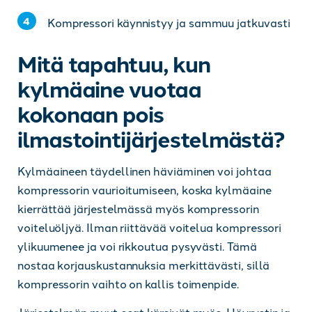
Kompressori käynnistyy ja sammuu jatkuvasti
Mitä tapahtuu, kun
kylmäaine vuotaa
kokonaan pois
ilmastointijärjestelmästä?
Kylmäaineen täydellinen häviäminen voi johtaa
kompressorin vaurioitumiseen, koska kylmäaine
kierrättää järjestelmässä myös kompressorin
voiteluöljyä. Ilman riittävää voitelua kompressori
ylikuumenee ja voi rikkoutua pysyvästi. Tämä
nostaa korjauskustannuksia merkittävästi, sillä
kompressorin vaihto on kallis toimenpide.
Järjestelmän muut osat kärsivät myös. Höyrystin ja