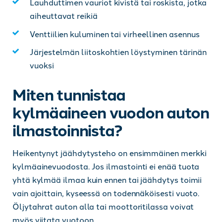
Lauhduttimen vauriot kivistä tai roskista, jotka
aiheuttavat reikiä
Venttiilien kuluminen tai virheellinen asennus
Järjestelmän liitoskohtien löystyminen tärinän
vuoksi
Miten tunnistaa
kylmäaineen vuodon auton
ilmastoinnista?
Heikentynyt jäähdytysteho on ensimmäinen merkki
kylmäainevuodosta. Jos ilmastointi ei enää tuota
yhtä kylmää ilmaa kuin ennen tai jäähdytys toimii
vain ajoittain, kyseessä on todennäköisesti vuoto.
Öljytahrat auton alla tai moottoritilassa voivat
myös viitata vuotoon.