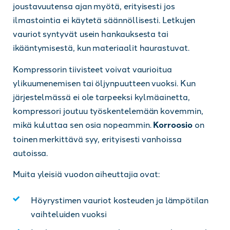
joustavuutensa ajan myötä, erityisesti jos
ilmastointia ei käytetä säännöllisesti. Letkujen
vauriot syntyvät usein hankauksesta tai
ikääntymisestä, kun materiaalit haurastuvat.
Kompressorin tiivisteet voivat vaurioitua
ylikuumenemisen tai öljynpuutteen vuoksi. Kun
järjestelmässä ei ole tarpeeksi kylmäainetta,
kompressori joutuu työskentelemään kovemmin,
mikä kuluttaa sen osia nopeammin.
Korroosio
on
toinen merkittävä syy, erityisesti vanhoissa
autoissa.
Muita yleisiä vuodon aiheuttajia ovat:
Höyrystimen vauriot kosteuden ja lämpötilan
vaihteluiden vuoksi