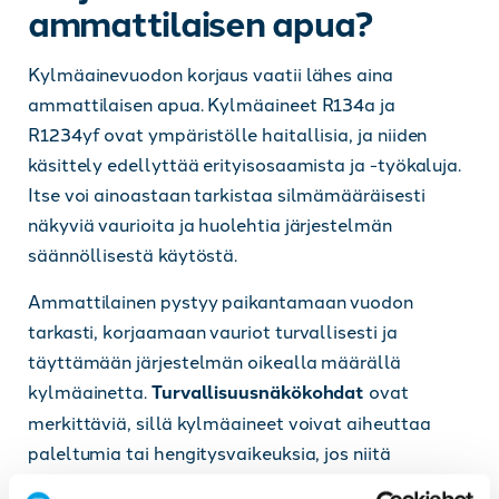
ammattilaisen apua?
Kylmäainevuodon korjaus vaatii lähes aina
ammattilaisen apua. Kylmäaineet R134a ja
R1234yf ovat ympäristölle haitallisia, ja niiden
käsittely edellyttää erityisosaamista ja -työkaluja.
Itse voi ainoastaan tarkistaa silmämääräisesti
näkyviä vaurioita ja huolehtia järjestelmän
säännöllisestä käytöstä.
Ammattilainen pystyy paikantamaan vuodon
tarkasti, korjaamaan vauriot turvallisesti ja
täyttämään järjestelmän oikealla määrällä
kylmäainetta.
Turvallisuusnäkökohdat
ovat
merkittäviä, sillä kylmäaineet voivat aiheuttaa
paleltumia tai hengitysvaikeuksia, jos niitä
käsitellään väärin.