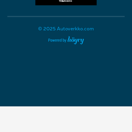
© 2025 Autoverkko.com
Digi- ja mainostoimisto Höyry Rovaniemi ja Oulu