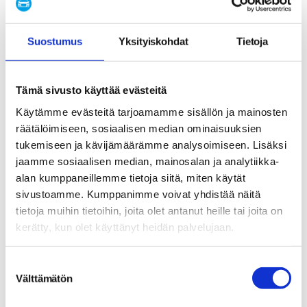
Vertailu itse tehtävien ja ammattilaisen
toimenpiteiden välillä:
Suostumus
Yksityiskohdat
Tietoja
Toimenpide
Itse tehtävä
Ammattilainen
Vuodon
Vain näkyvät
Tarkka
Tämä sivusto käyttää evästeitä
paikantaminen
vauriot
diagnostiikka
Käytämme evästeitä tarjoamamme sisällön ja mainosten
Turvallinen ja
räätälöimiseen, sosiaalisen median ominaisuuksien
Korjaustyöt
Ei suositella
tehokas
tukemiseen ja kävijämäärämme analysoimiseen. Lisäksi
jaamme sosiaalisen median, mainosalan ja analytiikka-
Kylmäaineen
Vaatii
Oikea määrä ja
alan kumppaneillemme tietoja siitä, miten käytät
täyttö
erikoistyökaluja
laatu
sivustoamme. Kumppanimme voivat yhdistää näitä
tietoja muihin tietoihin, joita olet antanut heille tai joita on
Paljonko kylmäaineen
kerätty, kun olet käyttänyt heidän palvelujaan.
vuodon korjaus maksaa ja
S
miten voi ehkäistä uusia
Välttämätön
u
vuotoja?
o