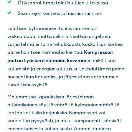
Öljytahrat ilmastointiputkien liitoksissa
Sisätilojen kosteus ja huuruuntuminen
Liiallisen kylmäaineen tunnistaminen on
vaikeampaa, mutta sekin aiheuttaa ongelmia.
Järjestelmä ei toimi tehokkaasti, koska liian korkea
paine häiritsee normaalia kiertoa.
Kompressori
joutuu työskentelemään kovemmin
, mikä lisää
kulumista ja energiankulutusta. Lauhduttimen paine
nousee liian korkeaksi, ja järjestelmä voi sammua
turvallisuussyistä.
Molemmissa tapauksissa järjestelmän
pitkäaikainen käyttö väärällä kylmäainemäärällä
johtaa kalliisiin korjauksiin. Kompressori voi
vaurioitua pysyvästi, ja muut komponentit kärsivät
ennenaikaisesta kulumisesta. Ammattimainen