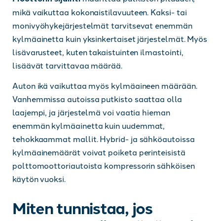
mikä vaikuttaa kokonaistilavuuteen. Kaksi- tai
monivyöhykejärjestelmät tarvitsevat enemmän
kylmäainetta kuin yksinkertaiset järjestelmät. Myös
lisävarusteet, kuten takaistuinten ilmastointi,
lisäävät tarvittavaa määrää.
Auton ikä vaikuttaa myös kylmäaineen määrään.
Vanhemmissa autoissa putkisto saattaa olla
laajempi, ja järjestelmä voi vaatia hieman
enemmän kylmäainetta kuin uudemmat,
tehokkaammat mallit. Hybrid- ja sähköautoissa
kylmäainemäärät voivat poiketa perinteisistä
polttomoottoriautoista kompressorin sähköisen
käytön vuoksi.
Miten tunnistaa, jos