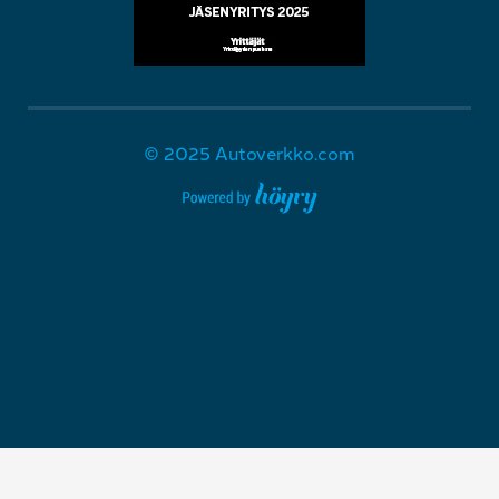
© 2025 Autoverkko.com
Digi- ja mainostoimisto Höyry Rovaniemi ja Oulu