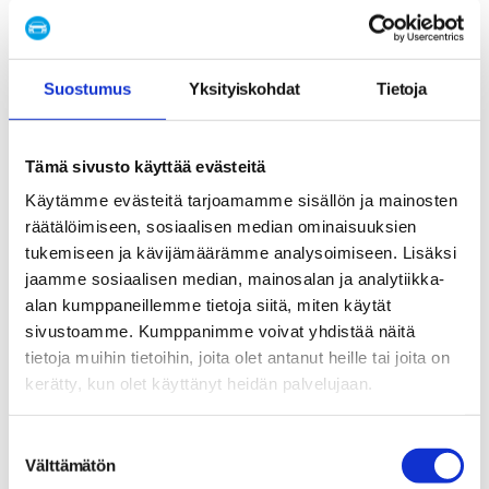
Luonnollinen haihtuminen ajan myötä
Vuodot tiivisteissä, putkissa tai
Suostumus
Yksityiskohdat
Tietoja
komponenteissa
Huoltotöiden yhteydessä tapahtuva
Tämä sivusto käyttää evästeitä
tyhjennys
Käytämme evästeitä tarjoamamme sisällön ja mainosten
räätälöimiseen, sosiaalisen median ominaisuuksien
Järjestelmän kontaminaatio tai kosteus
tukemiseen ja kävijämäärämme analysoimiseen. Lisäksi
Komponenttien vaihto tai korjaus
jaamme sosiaalisen median, mainosalan ja analytiikka-
alan kumppaneillemme tietoja siitä, miten käytät
Pelkkä kylmäaineen täyttö riittää, kun järjestelmä
sivustoamme. Kumppanimme voivat yhdistää näitä
tietoja muihin tietoihin, joita olet antanut heille tai joita on
on muuten kunnossa ja kylmäaine on vain
kerätty, kun olet käyttänyt heidän palvelujaan.
vähentynyt ajan myötä. Kokonaisvaltaisempi
huolto tarvitaan, jos järjestelmässä on vuotoja,
S
kosteutta tai epäpuhtauksia. Tällöin kylmäaine on
Välttämätön
u
vaihdettava kokonaan, ja järjestelmä on