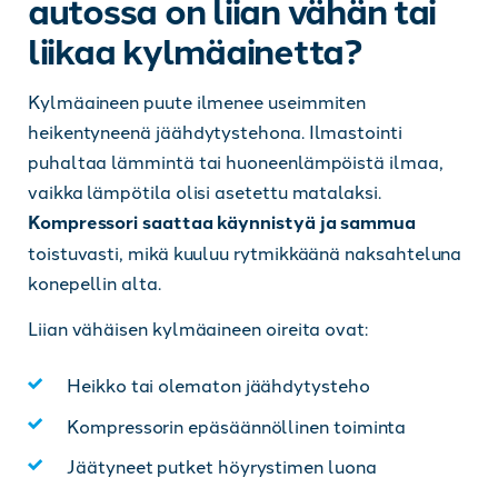
autossa on liian vähän tai
liikaa kylmäainetta?
Kylmäaineen puute ilmenee useimmiten
heikentyneenä jäähdytystehona. Ilmastointi
puhaltaa lämmintä tai huoneenlämpöistä ilmaa,
vaikka lämpötila olisi asetettu matalaksi.
Kompressori saattaa käynnistyä ja sammua
toistuvasti, mikä kuuluu rytmikkäänä naksahteluna
konepellin alta.
Liian vähäisen kylmäaineen oireita ovat:
Heikko tai olematon jäähdytysteho
Kompressorin epäsäännöllinen toiminta
Jäätyneet putket höyrystimen luona