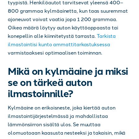
tyypistä. Henkilöautot tarvitsevat yleensä 400–
800 grammaa kylmäainetta, kun taas suuremmat
ajoneuvot voivat vaatia jopa 1 200 grammaa.
Oikea määrä löytyy auton käyttöoppaasta tai
konepellin alle kiinnitetystä tarrasta.
Tarkista
ilmastointisi kunto ammattitarkastuksessa
varmistaaksesi optimaalisen toiminnan.
Mikä on kylmäaine ja miksi
se on tärkeä auton
ilmastoinnille?
Kylmäaine on erikoisneste, joka kiertää auton
ilmastointijärjestelmässä ja mahdollistaa
lämmönsiirron sisältä ulos. Se muuttaa
olomuotoaan kaasusta nesteeksi ja takaisin, mikä