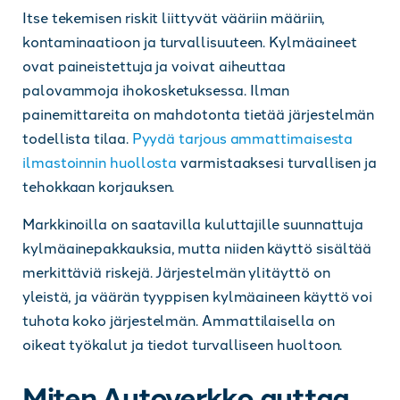
Itse tekemisen riskit liittyvät vääriin määriin,
kontaminaatioon ja turvallisuuteen. Kylmäaineet
ovat paineistettuja ja voivat aiheuttaa
palovammoja ihokosketuksessa. Ilman
painemittareita on mahdotonta tietää järjestelmän
todellista tilaa.
Pyydä tarjous ammattimaisesta
ilmastoinnin huollosta
varmistaaksesi turvallisen ja
tehokkaan korjauksen.
Markkinoilla on saatavilla kuluttajille suunnattuja
kylmäainepakkauksia, mutta niiden käyttö sisältää
merkittäviä riskejä. Järjestelmän ylitäyttö on
yleistä, ja väärän tyyppisen kylmäaineen käyttö voi
tuhota koko järjestelmän. Ammattilaisella on
oikeat työkalut ja tiedot turvalliseen huoltoon.
Miten Autoverkko auttaa