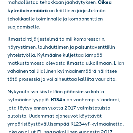
mahdollistaa tehokkaan jäähdytyksen.
Oikea
kylmäainemäärä
on kriittinen järjestelmän
tehokkaalle toiminnalle ja komponenttien
suojaamiselle.
Ilmastointijärjestelmä toimii kompressorin,
höyrystimen, lauhduttimen ja paisuntaventtiilin
yhteistyöllä. Kylmäaine kuljettaa lämpöä
matkustamossa olevasta ilmasta ulkoilmaan. Liian
vähäinen tai liiallinen kylmäainemäärä häiritsee
tätä prosessia ja voi aiheuttaa kalliita vaurioita.
Nykyautoissa käytetään pääasiassa kahta
kylmäainetyyppiä.
R134a
on vanhempi standardi,
jota löytyy ennen vuotta 2017 valmistetuista
autoista. Uudemmat ajoneuvot käyttävät
ympäristöystävällisempää R1234yf-kylmäainetta,
joka on ollut EU:ssa pakollinen vuodesta 2017