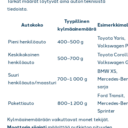
Tarkat määrät löytyvät aina auton teknisistä
tiedoista.
Tyypillinen
Autokoko
Esimerkkimal
kylmäainemäärä
Toyota Yaris,
Pieni henkilöauto
400–500 g
Volkswagen P
Keskikokoinen
Toyota Coroll
500–700 g
henkilöauto
Volkswagen G
BMW X5,
Suuri
700–1 000 g
Mercedes-Ben
henkilöauto/maasturi
sarja
Ford Transit,
Pakettiauto
800–1 200 g
Mercedes-Be
Sprinter
Kylmäainemäärään vaikuttavat monet tekijät.
Moottorin sijainti
määrittää putkiston pituuden,