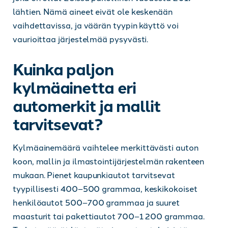
lähtien. Nämä aineet eivät ole keskenään
vaihdettavissa, ja väärän tyypin käyttö voi
vaurioittaa järjestelmää pysyvästi.
Kuinka paljon
kylmäainetta eri
automerkit ja mallit
tarvitsevat?
Kylmäainemäärä vaihtelee merkittävästi auton
koon, mallin ja ilmastointijärjestelmän rakenteen
mukaan. Pienet kaupunkiautot tarvitsevat
tyypillisesti 400–500 grammaa, keskikokoiset
henkilöautot 500–700 grammaa ja suuret
maasturit tai pakettiautot 700–1 200 grammaa.