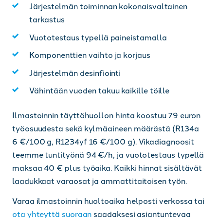
Järjestelmän toiminnan kokonaisvaltainen
tarkastus
Vuototestaus typellä paineistamalla
Komponenttien vaihto ja korjaus
Järjestelmän desinfiointi
Vähintään vuoden takuu kaikille töille
Ilmastoinnin täyttöhuollon hinta koostuu 79 euron
työosuudesta sekä kylmäaineen määrästä (R134a
6 €/100 g, R1234yf 16 €/100 g). Vikadiagnoosit
teemme tuntityönä 94 €/h, ja vuototestaus typellä
maksaa 40 € plus työaika. Kaikki hinnat sisältävät
laadukkaat varaosat ja ammattitaitoisen työn.
Varaa ilmastoinnin huoltoaika helposti verkossa tai
ota yhteyttä suoraan
saadaksesi asiantuntevaa