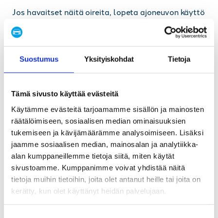
Jos havaitset näitä oireita, lopeta ajoneuvon käyttö
ja ota yhteyttä ammattilaiseen välittömästi.
Jarrujen toimintahäiriöt ovat aina vakava
turvallisuusriski.
Suostumus
Yksityiskohdat
Tietoja
Mitä tapahtuu jos
jarrunestettä ei vaihdeta
Tämä sivusto käyttää evästeitä
ajoissa?
Käytämme evästeitä tarjoamamme sisällön ja mainosten
räätälöimiseen, sosiaalisen median ominaisuuksien
tukemiseen ja kävijämäärämme analysoimiseen. Lisäksi
Jarrunesteen laiminlyönti johtaa vakaviin
jaamme sosiaalisen median, mainosalan ja analytiikka-
turvallisuusriskeihin
ja kalliisiin korjauksiin.
alan kumppaneillemme tietoja siitä, miten käytät
Ensimmäinen ongelma on jarrujen tehokkuuden
sivustoamme. Kumppanimme voivat yhdistää näitä
heikkeneminen erityisesti kuormituksessa.
tietoja muihin tietoihin, joita olet antanut heille tai joita on
kerätty, kun olet käyttänyt heidän palvelujaan.
Kosteus jarrunesteessä aiheuttaa korroosiota koko
jarrujärjestelmässä. Ruoste vaurioittaa jarruputkia,
S