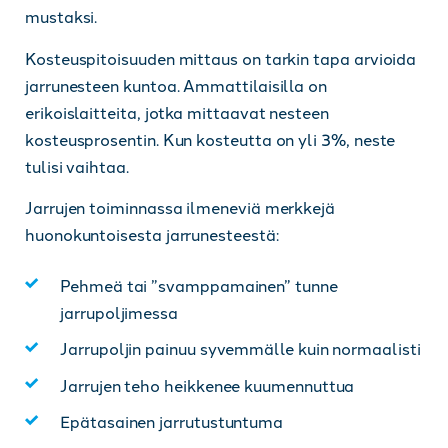
mustaksi.
Kosteuspitoisuuden mittaus on tarkin tapa arvioida
jarrunesteen kuntoa. Ammattilaisilla on
erikoislaitteita, jotka mittaavat nesteen
kosteusprosentin. Kun kosteutta on yli 3%, neste
tulisi vaihtaa.
Jarrujen toiminnassa ilmeneviä merkkejä
huonokuntoisesta jarrunesteestä:
Pehmeä tai ”svamppamainen” tunne
jarrupoljimessa
Jarrupoljin painuu syvemmälle kuin normaalisti
Jarrujen teho heikkenee kuumennuttua
Epätasainen jarrutustuntuma