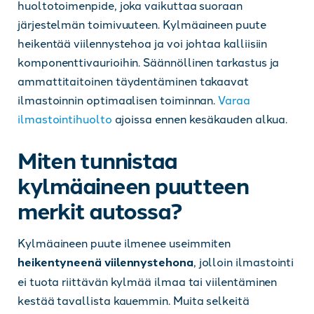
huoltotoimenpide, joka vaikuttaa suoraan
järjestelmän toimivuuteen. Kylmäaineen puute
heikentää viilennystehoa ja voi johtaa kalliisiin
komponenttivaurioihin. Säännöllinen tarkastus ja
ammattitaitoinen täydentäminen takaavat
ilmastoinnin optimaalisen toiminnan.
Varaa
ilmastointihuolto
ajoissa ennen kesäkauden alkua.
Miten tunnistaa
kylmäaineen puutteen
merkit autossa?
Kylmäaineen puute ilmenee useimmiten
heikentyneenä viilennystehona
, jolloin ilmastointi
ei tuota riittävän kylmää ilmaa tai viilentäminen
kestää tavallista kauemmin. Muita selkeitä