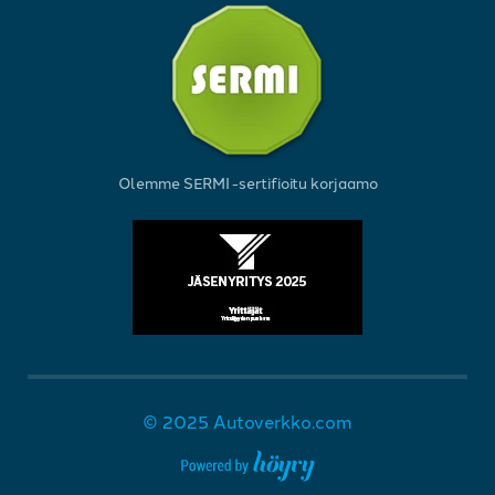
Olemme SERMI -sertifioitu korjaamo
© 2025 Autoverkko.com
Digi- ja mainostoimisto Höyry Rovaniemi ja Oulu