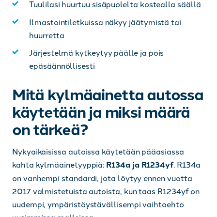
Tuulilasi huurtuu sisäpuolelta kostealla säällä
Ilmastointiletkuissa näkyy jäätymistä tai
huurretta
Järjestelmä kytkeytyy päälle ja pois
epäsäännöllisesti
Mitä kylmäainetta autossa
käytetään ja miksi määrä
on tärkeä?
Nykyaikaisissa autoissa käytetään pääasiassa
kahta kylmäainetyyppiä:
R134a ja R1234yf
. R134a
on vanhempi standardi, jota löytyy ennen vuotta
2017 valmistetuista autoista, kun taas R1234yf on
uudempi, ympäristöystävällisempi vaihtoehto
uusimmissa malleissa.