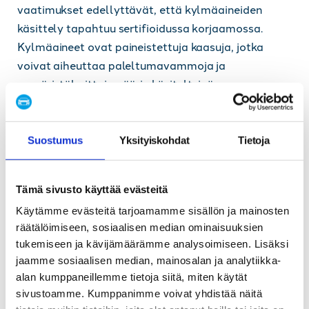
vaatimukset edellyttävät, että kylmäaineiden
käsittely tapahtuu sertifioidussa korjaamossa.
Kylmäaineet ovat paineistettuja kaasuja, jotka
voivat aiheuttaa paleltumavammoja ja
ympäristöhaittoja väärin käsiteltyinä.
Miksi kylmäaineen
omatoiminen
Suostumus
Yksityiskohdat
Tietoja
täydentäminen voi olla
Tämä sivusto käyttää evästeitä
riskialtista?
Käytämme evästeitä tarjoamamme sisällön ja mainosten
räätälöimiseen, sosiaalisen median ominaisuuksien
Omatoiminen kylmäaineen täydentäminen sisältää
tukemiseen ja kävijämäärämme analysoimiseen. Lisäksi
merkittäviä riskejä, joista
ylitäyttö
on yksi
jaamme sosiaalisen median, mainosalan ja analytiikka-
vaarallisimmista. Liian suuri kylmäaineen määrä
alan kumppaneillemme tietoja siitä, miten käytät
aiheuttaa liiallista painetta järjestelmässä, mikä
sivustoamme. Kumppanimme voivat yhdistää näitä
voi johtaa kompressorin rikkoutumiseen tai