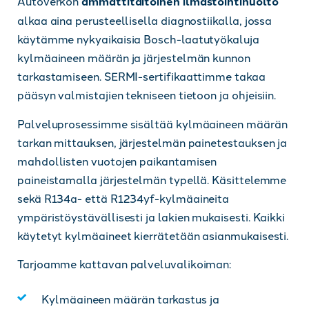
Autoverkon
ammattitaitoinen ilmastointihuolto
alkaa aina perusteellisella diagnostiikalla, jossa
käytämme nykyaikaisia Bosch-laatutyökaluja
kylmäaineen määrän ja järjestelmän kunnon
tarkastamiseen. SERMI-sertifikaattimme takaa
pääsyn valmistajien tekniseen tietoon ja ohjeisiin.
Palveluprosessimme sisältää kylmäaineen määrän
tarkan mittauksen, järjestelmän painetestauksen ja
mahdollisten vuotojen paikantamisen
paineistamalla järjestelmän typellä. Käsittelemme
sekä R134a- että R1234yf-kylmäaineita
ympäristöystävällisesti ja lakien mukaisesti. Kaikki
käytetyt kylmäaineet kierrätetään asianmukaisesti.
Tarjoamme kattavan palveluvalikoiman:
Kylmäaineen määrän tarkastus ja