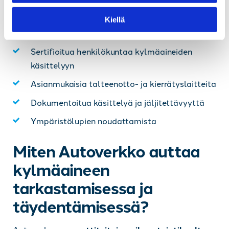
n
Lakisääteiset rajoitukset kylmäaineiden
Kiellä
t
käsittelyssä edellyttävät:
a
Sertifioitua henkilökuntaa kylmäaineiden
käsittelyyn
Asianmukaisia talteenotto- ja kierrätyslaitteita
Dokumentoitua käsittelyä ja jäljitettävyyttä
Ympäristölupien noudattamista
Miten Autoverkko auttaa
kylmäaineen
tarkastamisessa ja
täydentämisessä?