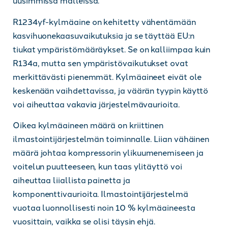
R1234yf-kylmäaine on kehitetty vähentämään
kasvihuonekaasuvaikutuksia ja se täyttää EU:n
tiukat ympäristömääräykset. Se on kalliimpaa kuin
R134a, mutta sen ympäristövaikutukset ovat
merkittävästi pienemmät. Kylmäaineet eivät ole
keskenään vaihdettavissa, ja väärän tyypin käyttö
voi aiheuttaa vakavia järjestelmävaurioita.
Oikea kylmäaineen määrä on kriittinen
ilmastointijärjestelmän toiminnalle. Liian vähäinen
määrä johtaa kompressorin ylikuumenemiseen ja
voitelun puutteeseen, kun taas ylitäyttö voi
aiheuttaa liiallista painetta ja
komponenttivaurioita. Ilmastointijärjestelmä
vuotaa luonnollisesti noin 10 % kylmäaineesta
vuosittain, vaikka se olisi täysin ehjä.