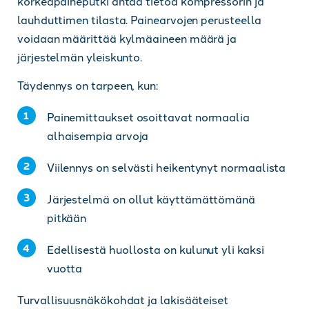
korkeapaineputki antaa tietoa kompressorin ja
lauhduttimen tilasta. Painearvojen perusteella
voidaan määrittää kylmäaineen määrä ja
järjestelmän yleiskunto.
Täydennys on tarpeen, kun:
Painemittaukset osoittavat normaalia
alhaisempia arvoja
Viilennys on selvästi heikentynyt normaalista
Järjestelmä on ollut käyttämättömänä
pitkään
Edellisestä huollosta on kulunut yli kaksi
vuotta
Turvallisuusnäkökohdat ja lakisääteiset