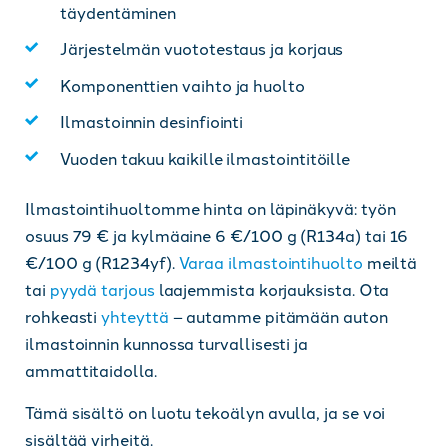
täydentäminen
Järjestelmän vuototestaus ja korjaus
Komponenttien vaihto ja huolto
Ilmastoinnin desinfiointi
Vuoden takuu kaikille ilmastointitöille
Ilmastointihuoltomme hinta on läpinäkyvä: työn
osuus 79 € ja kylmäaine 6 €/100 g (R134a) tai 16
€/100 g (R1234yf).
Varaa ilmastointihuolto
meiltä
tai
pyydä tarjous
laajemmista korjauksista. Ota
rohkeasti
yhteyttä
– autamme pitämään auton
ilmastoinnin kunnossa turvallisesti ja
ammattitaidolla.
Tämä sisältö on luotu tekoälyn avulla, ja se voi
sisältää virheitä.