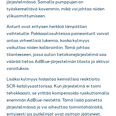
järjestelmässä. Samalla pumppujen on
työskenneltävä kovemmin, mikä voi johtaa niiden
ylikuormittumiseen.
Anturit ovat erityisen herkkiä lämpötilan
vaihteluille. Pakkasolosuhteissa paineanturit voivat
antaa virheellisiä lukemia, koska kylmyys
vaikuttaa niiden kalibrointiin. Tämä johtaa
tilanteeseen, jossa auton tietokonejärjestelmä saa
väärää tietoa AdBlue-järjestelmän tilasta ja aktivoi
varoituksia.
Lisäksi kylmyys hidastaa kemiallisia reaktioita
SCR-katalysaattorissa. Kun järjestelmä ei toimi
tehokkaasti, se yrittää kompensoida ruiskuttamalla
enemmän AdBlue-nestettä. Tämä lisää painetta
järjestelmässä ja voi aiheuttaa toimintahäiriöitä,
erityisesti jos putkilinjat ovat osittain jäätyneet.