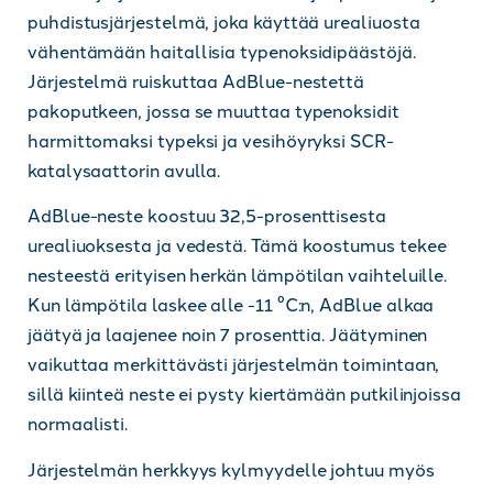
puhdistusjärjestelmä, joka käyttää urealiuosta
vähentämään haitallisia typenoksidipäästöjä.
Järjestelmä ruiskuttaa AdBlue-nestettä
pakoputkeen, jossa se muuttaa typenoksidit
harmittomaksi typeksi ja vesihöyryksi SCR-
katalysaattorin avulla.
AdBlue-neste koostuu 32,5-prosenttisesta
urealiuoksesta ja vedestä. Tämä koostumus tekee
nesteestä erityisen herkän lämpötilan vaihteluille.
Kun lämpötila laskee alle -11 °C:n, AdBlue alkaa
jäätyä ja laajenee noin 7 prosenttia. Jäätyminen
vaikuttaa merkittävästi järjestelmän toimintaan,
sillä kiinteä neste ei pysty kiertämään putkilinjoissa
normaalisti.
Järjestelmän herkkyys kylmyydelle johtuu myös