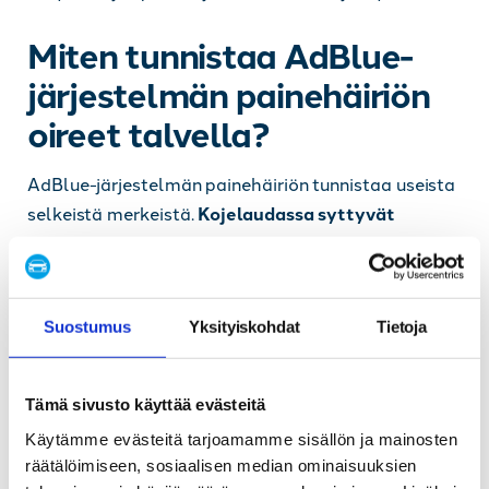
Miten tunnistaa AdBlue-
järjestelmän painehäiriön
oireet talvella?
AdBlue-järjestelmän painehäiriön tunnistaa useista
selkeistä merkeistä.
Kojelaudassa syttyvät
varoitusvalot
, erityisesti AdBlue-symboli tai SCR-
järjestelmän varoitusvalo. Auto voi myös näyttää
virheilmoituksia, kuten ”AdBlue-järjestelmä
Suostumus
Yksityiskohdat
Tietoja
viallinen” tai ”Käynnistykset rajoitettu”.
Auton suorituskyky muuttuu merkittävästi
painehäiriön yhteydessä. Moottori saattaa mennä
Tämä sivusto käyttää evästeitä
hätätilaan, jolloin teho rajoittuu ja nopeus putoaa.
Käytämme evästeitä tarjoamamme sisällön ja mainosten
Joissain tapauksissa auto ei käynnisty ollenkaan, jos
räätälöimiseen, sosiaalisen median ominaisuuksien