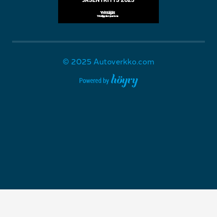
© 2025 Autoverkko.com
Digi- ja mainostoimisto Höyry Rovaniemi ja Oulu