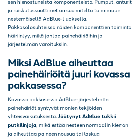
sen hienostuneista komponenteista. Pumput, anturit
ja ruiskutussuuttimet on suunniteltu toimimaan
nestemäisellä AdBlue-liuoksella.
Pakkasolosuhteissa näiden komponenttien toiminta
häiriintyy, mikä johtaa painehäiriöihin ja
järjestelmän varoituksiin.
Miksi AdBlue aiheuttaa
painehäiriöitä juuri kovassa
pakkasessa?
Kovassa pakkasessa AdBlue-järjestelmän
painehäiriöt syntyvät monien tekijöiden
yhteisvaikutuksesta.
Jäätynyt AdBlue tukkii
putkilinjoja
, mikä estää nesteen normaalin kierron
ja aiheuttaa paineen nousua tai laskua