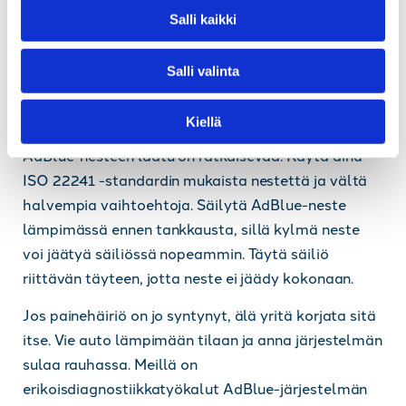
v
tai polttoainetoiminen lisälämmitin
pitää
Salli kaikki
a
moottorin ja AdBlue-järjestelmän lämpimänä, mikä
l
estää nesteen jäätymisen. Säännöllinen ajo pitää
Salli valinta
i
järjestelmän aktiivisena ja estää pitkäaikaista
n
jäätymistä.
Kiellä
t
a
AdBlue-nesteen laatu on ratkaisevaa. Käytä aina
ISO 22241 -standardin mukaista nestettä ja vältä
halvempia vaihtoehtoja. Säilytä AdBlue-neste
lämpimässä ennen tankkausta, sillä kylmä neste
voi jäätyä säiliössä nopeammin. Täytä säiliö
riittävän täyteen, jotta neste ei jäädy kokonaan.
Jos painehäiriö on jo syntynyt, älä yritä korjata sitä
itse. Vie auto lämpimään tilaan ja anna järjestelmän
sulaa rauhassa. Meillä on
erikoisdiagnostiikkatyökalut AdBlue-järjestelmän