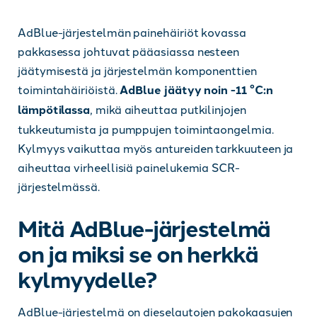
AdBlue-järjestelmän painehäiriöt kovassa
pakkasessa johtuvat pääasiassa nesteen
jäätymisestä ja järjestelmän komponenttien
toimintahäiriöistä.
AdBlue jäätyy noin -11 °C:n
lämpötilassa
, mikä aiheuttaa putkilinjojen
tukkeutumista ja pumppujen toimintaongelmia.
Kylmyys vaikuttaa myös antureiden tarkkuuteen ja
aiheuttaa virheellisiä painelukemia SCR-
järjestelmässä.
Mitä AdBlue-järjestelmä
on ja miksi se on herkkä
kylmyydelle?
AdBlue-järjestelmä on dieselautojen pakokaasujen