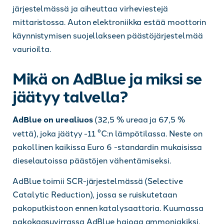
järjestelmässä ja aiheuttaa virheviestejä
mittaristossa. Auton elektroniikka estää moottorin
käynnistymisen suojellakseen päästöjärjestelmää
vaurioilta.
Mikä on AdBlue ja miksi se
jäätyy talvella?
AdBlue on urealiuos
(32,5 % ureaa ja 67,5 %
vettä), joka jäätyy -11 °C:n lämpötilassa. Neste on
pakollinen kaikissa Euro 6 -standardin mukaisissa
dieselautoissa päästöjen vähentämiseksi.
AdBlue toimii SCR-järjestelmässä (Selective
Catalytic Reduction), jossa se ruiskutetaan
pakoputkistoon ennen katalysaattoria. Kuumassa
pakokaasuvirrassa AdBlue hajoaa ammoniakiksi,