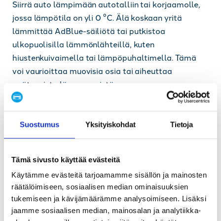
Siirrä auto lämpimään autotalliin tai korjaamolle,
jossa lämpötila on yli 0 °C. Älä koskaan yritä
lämmittää AdBlue-säiliötä tai putkistoa
ulkopuolisilla lämmönlähteillä, kuten
hiustenkuivaimella tai lämpöpuhaltimella. Tämä
voi vaurioittaa muovisia osia tai aiheuttaa
epätasaista lämpenemistä.
Kun neste on sulanut, käynnistä auto ja anna sen
käydä hetki tyhjäkäynnillä. Joissakin autoissa
Suostumus
Yksityiskohdat
Tietoja
järjestelmä nollautuu automaattisesti, mutta
toisissa tarvitaan diagnostiikkalaitteella tehtävä
nollaus. Jos varoitusvalot eivät sammu tai auto ei
Tämä sivusto käyttää evästeitä
vieläkään käynnisty normaalisti, hakeudu
Käytämme evästeitä tarjoamamme sisällön ja mainosten
ammattilaisen apuun.
räätälöimiseen, sosiaalisen median ominaisuuksien
tukemiseen ja kävijämäärämme analysoimiseen. Lisäksi
Hyvinkään alueella tarjoamme AdBlue-
jaamme sosiaalisen median, mainosalan ja analytiikka-
järjestelmän diagnostiikkaa ja korjauspalveluja.