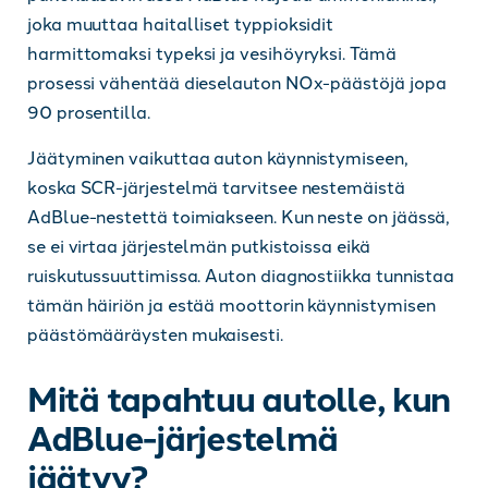
joka muuttaa haitalliset typpioksidit
harmittomaksi typeksi ja vesihöyryksi. Tämä
prosessi vähentää dieselauton NOx-päästöjä jopa
90 prosentilla.
Jäätyminen vaikuttaa auton käynnistymiseen,
koska SCR-järjestelmä tarvitsee nestemäistä
AdBlue-nestettä toimiakseen. Kun neste on jäässä,
se ei virtaa järjestelmän putkistoissa eikä
ruiskutussuuttimissa. Auton diagnostiikka tunnistaa
tämän häiriön ja estää moottorin käynnistymisen
päästömääräysten mukaisesti.
Mitä tapahtuu autolle, kun
AdBlue-järjestelmä
jäätyy?