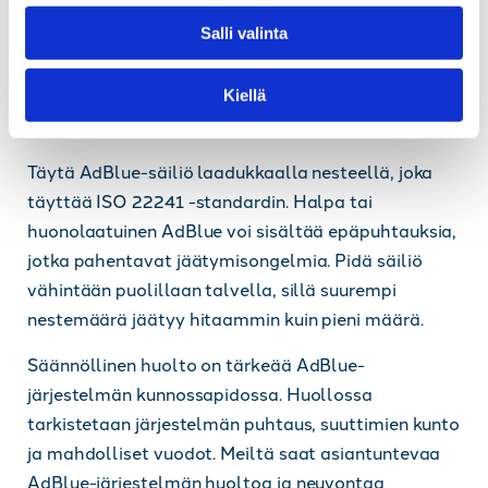
pakkaselta. Jos autotalli ei ole mahdollinen, voit
l
Salli valinta
käyttää lohkolämmitintä, joka pitää moottorin ja
i
lähialueiden lämpötilan korkeampana. Tämä
n
auttaa myös AdBlue-säiliön ja putkiston
Kiellä
t
lämpötilan hallinnassa.
a
Täytä AdBlue-säiliö laadukkaalla nesteellä, joka
täyttää ISO 22241 -standardin. Halpa tai
huonolaatuinen AdBlue voi sisältää epäpuhtauksia,
jotka pahentavat jäätymisongelmia. Pidä säiliö
vähintään puolillaan talvella, sillä suurempi
nestemäärä jäätyy hitaammin kuin pieni määrä.
Säännöllinen huolto on tärkeää AdBlue-
järjestelmän kunnossapidossa. Huollossa
tarkistetaan järjestelmän puhtaus, suuttimien kunto
ja mahdolliset vuodot. Meiltä saat asiantuntevaa
AdBlue-järjestelmän huoltoa ja neuvontaa