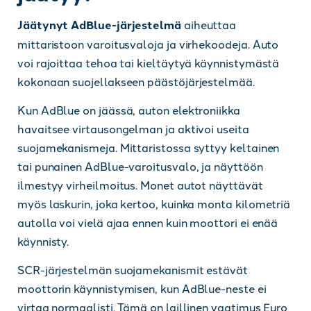
Jäätynyt AdBlue-järjestelmä
aiheuttaa
mittaristoon varoitusvaloja ja virhekoodeja. Auto
voi rajoittaa tehoa tai kieltäytyä käynnistymästä
kokonaan suojellakseen päästöjärjestelmää.
Kun AdBlue on jäässä, auton elektroniikka
havaitsee virtausongelman ja aktivoi useita
suojamekanismeja. Mittaristossa syttyy keltainen
tai punainen AdBlue-varoitusvalo, ja näyttöön
ilmestyy virheilmoitus. Monet autot näyttävät
myös laskurin, joka kertoo, kuinka monta kilometriä
autolla voi vielä ajaa ennen kuin moottori ei enää
käynnisty.
SCR-järjestelmän suojamekanismit estävät
moottorin käynnistymisen, kun AdBlue-neste ei
virtaa normaalisti. Tämä on laillinen vaatimus Euro