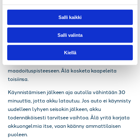
e
Jos ongelma toistuu, ota yhteyttä ammattilaiseen
n
akun vaihtoa varten.
v
Salli kaikki
a
Käynnistysavun antaminen sähköautolle on
l
Salli valinta
turvallista, kun noudatat oikeaa järjestystä:
i
punainen kaapeli ensin tyhjentyneeseen akkuun,
n
sitten avustavan auton plusnapaan, musta kaapeli
Kiellä
t
a
avustavan auton miinusnapaan ja lopuksi
maadoituspisteeseen. Älä kosketa kaapeleita
toisiinsa.
Käynnistämisen jälkeen aja autolla vähintään 30
minuuttia, jotta akku latautuu. Jos auto ei käynnisty
uudelleen lyhyen seisokin jälkeen, akku
todennäköisesti tarvitsee vaihtoa. Älä yritä korjata
akkuongelmia itse, vaan käänny ammattilaisen
puoleen.