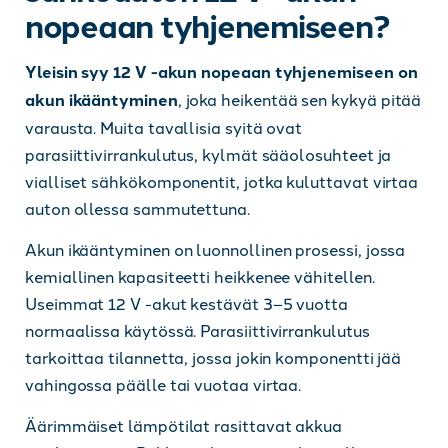
nopeaan tyhjenemiseen?
Yleisin syy 12 V -akun nopeaan tyhjenemiseen on
akun ikääntyminen
, joka heikentää sen kykyä pitää
varausta. Muita tavallisia syitä ovat
parasiittivirrankulutus, kylmät sääolosuhteet ja
vialliset sähkökomponentit, jotka kuluttavat virtaa
auton ollessa sammutettuna.
Akun ikääntyminen on luonnollinen prosessi, jossa
kemiallinen kapasiteetti heikkenee vähitellen.
Useimmat 12 V -akut kestävät 3–5 vuotta
normaalissa käytössä. Parasiittivirrankulutus
tarkoittaa tilannetta, jossa jokin komponentti jää
vahingossa päälle tai vuotaa virtaa.
Äärimmäiset lämpötilat rasittavat akkua