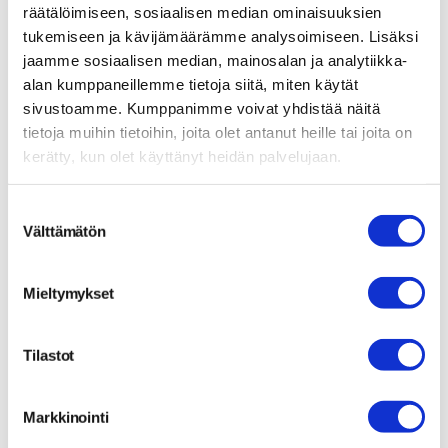
elektroniikka toimii epävarmasti, on aika tarkistaa
räätälöimiseen, sosiaalisen median ominaisuuksien
12 V -akun kunto.
tukemiseen ja kävijämäärämme analysoimiseen. Lisäksi
jaamme sosiaalisen median, mainosalan ja analytiikka-
Säännöllinen akkutestaus auttaa havaitsemaan
alan kumppaneillemme tietoja siitä, miten käytät
heikkenemisen ennen täydellistä vikaantumista.
sivustoamme. Kumppanimme voivat yhdistää näitä
Ammattilainen voi mitata akun jännitteen,
tietoja muihin tietoihin, joita olet antanut heille tai joita on
kapasiteetin ja sisäisen vastuksen, jotka paljastavat
kerätty, kun olet käyttänyt heidän palvelujaan.
akun todellisen kunnon.
S
Mitä tehdä, kun
Välttämätön
u
o
sähköauton 12 V -akku on
s
Mieltymykset
tyhjentynyt?
t
u
m
Tilastot
Kun sähköauton 12 V -akku on tyhjentynyt, voit
u
käyttää käynnistysapua samalla tavalla kuin
k
perinteisessä autossa
. Kytke käynnistyskaapelit
Markkinointi
s
oikeassa järjestyksessä ja käynnistä auto varovasti.