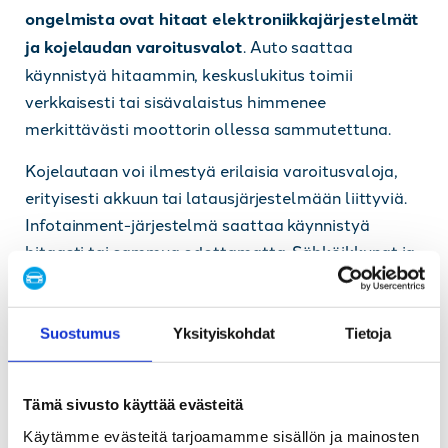
ongelmista ovat hitaat elektroniikkajärjestelmät
ja kojelaudan varoitusvalot
. Auto saattaa
käynnistyä hitaammin, keskuslukitus toimii
verkkaisesti tai sisävalaistus himmenee
merkittävästi moottorin ollessa sammutettuna.
Kojelautaan voi ilmestyä erilaisia varoitusvaloja,
erityisesti akkuun tai latausjärjestelmään liittyviä.
Infotainment-järjestelmä saattaa käynnistyä
hitaasti tai sammua odottamatta. Sähköikkunat ja
muut sähkötoiminnot voivat toimia tavallista
hitaammin.
Suostumus
Yksityiskohdat
Tietoja
Kylminä aamuina ongelmat korostuvat, sillä
heikentynyt akku ei pysty tuottamaan riittävästi
virtaa kylmässä. Jos huomaat, että auto tarvitsee
Tämä sivusto käyttää evästeitä
useamman yrityksen käynnistyäkseen tai
Käytämme evästeitä tarjoamamme sisällön ja mainosten