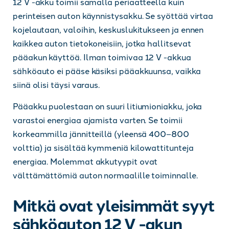
12 V -akku toimii samalla periaatteella kuin
perinteisen auton käynnistysakku. Se syöttää virtaa
kojelautaan, valoihin, keskuslukitukseen ja ennen
kaikkea auton tietokoneisiin, jotka hallitsevat
pääakun käyttöä. Ilman toimivaa 12 V -akkua
sähköauto ei pääse käsiksi pääakkuunsa, vaikka
siinä olisi täysi varaus.
Pääakku puolestaan on suuri litiumioniakku, joka
varastoi energiaa ajamista varten. Se toimii
korkeammilla jännitteillä (yleensä 400–800
volttia) ja sisältää kymmeniä kilowattitunteja
energiaa. Molemmat akkutyypit ovat
välttämättömiä auton normaalille toiminnalle.
Mitkä ovat yleisimmät syyt
sähköauton 12 V -akun