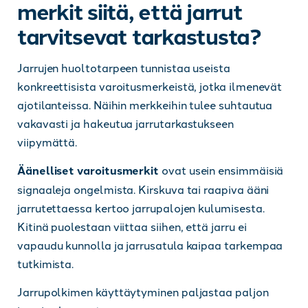
merkit siitä, että jarrut
tarvitsevat tarkastusta?
Jarrujen huoltotarpeen tunnistaa useista
konkreettisista varoitusmerkeistä, jotka ilmenevät
ajotilanteissa. Näihin merkkeihin tulee suhtautua
vakavasti ja hakeutua jarrutarkastukseen
viipymättä.
Äänelliset varoitusmerkit
ovat usein ensimmäisiä
signaaleja ongelmista. Kirskuva tai raapiva ääni
jarrutettaessa kertoo jarrupalojen kulumisesta.
Kitinä puolestaan viittaa siihen, että jarru ei
vapaudu kunnolla ja jarrusatula kaipaa tarkempaa
tutkimista.
Jarrupolkimen käyttäytyminen paljastaa paljon