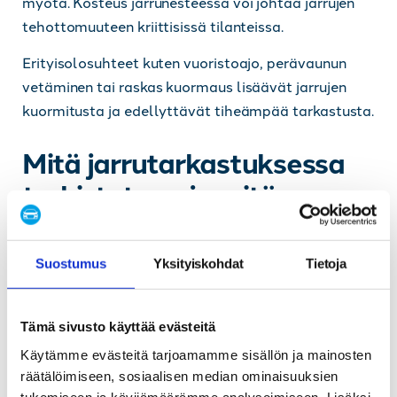
myötä. Kosteus jarrunesteessä voi johtaa jarrujen
tehottomuuteen kriittisissä tilanteissa.
Erityisolosuhteet kuten vuoristoajo, perävaunun
vetäminen tai raskas kuormaus lisäävät jarrujen
kuormitusta ja edellyttävät tiheämpää tarkastusta.
Mitä jarrutarkastuksessa
tarkistetaan ja mitä se
maksaa?
Kattavassa jarrutarkastuksessa käydään läpi kaikki
Suostumus
Yksityiskohdat
Tietoja
jarrujärjestelmän kriittiset osat ammattimaisilla
laitteilla ja menetelmillä. Tarkastus antaa tarkan
Tämä sivusto käyttää evästeitä
kuvan jarrujen kunnosta ja mahdollisesta
Käytämme evästeitä tarjoamamme sisällön ja mainosten
huoltotarpeesta.
räätälöimiseen, sosiaalisen median ominaisuuksien
tukemiseen ja kävijämäärämme analysoimiseen. Lisäksi