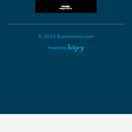
© 2025 Autoverkko.com
Digi- ja mainostoimisto Höyry Rovaniemi ja Oulu