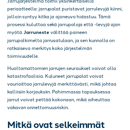
Jarrujärjestelmä toimii yksinkertaisella
periaatteella: jarrupalat puristavat jarrulevyjä kiinni,
jolloin syntyy kitka ja ajoneuvo hidastuu. Tämä
prosessi kuluttaa sekä jarrupaloja että -levyjä ajan
myötä.
Jarruneste
välittää paineen
jarrupolkimelta jarrusatulaan, ja sen kunnolla on
ratkaiseva merkitys koko järjestelmän
toimivuudelle.
Huoltamattomien jarrujen seuraukset voivat olla
katastrofaalisia. Kuluneet jarrupalat voivat
vaurioittaa jarrulevyjä merkittävästi, mikä johtaa
kalliisiin korjauksiin. Pahimmassa tapauksessa
jarrut voivat pettää kokonaan, mikä aiheuttaa
vakavan onnettomuusriskin.
Mitkä ovat selkeimmät