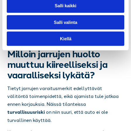
Hintataso vaihtelee tarkastuksen laajuuden
v
Salli kaikki
a
mukaan, mutta perustarkatuksen hinta on
l
kohtuullinen verrattuna siihen turvallisuuteen, jonka
Salli valinta
i
se tarjoaa. Mahdolliset korjaustyöt hinnoitellaan
n
erikseen ja niistä annetaan aina ennakkoarvio.
Kiellä
t
a
Milloin jarrujen huolto
muuttuu kiireelliseksi ja
vaaralliseksi lykätä?
Tietyt jarrujen varoitusmerkit edellyttävät
välitöntä toimenpidettä, eikä ajamista tule jatkaa
ennen korjauksia. Näissä tilanteissa
turvallisuusriski
on niin suuri, että auto ei ole
turvallinen käyttää.