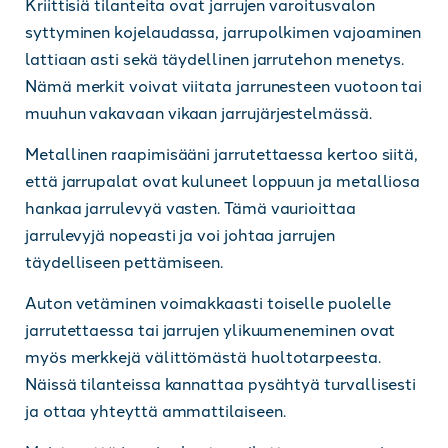
Kriittisiä tilanteita ovat jarrujen varoitusvalon
syttyminen kojelaudassa, jarrupolkimen vajoaminen
lattiaan asti sekä täydellinen jarrutehon menetys.
Nämä merkit voivat viitata jarrunesteen vuotoon tai
muuhun vakavaan vikaan jarrujärjestelmässä.
Metallinen raapimisääni jarrutettaessa kertoo siitä,
että jarrupalat ovat kuluneet loppuun ja metalliosa
hankaa jarrulevyä vasten. Tämä vaurioittaa
jarrulevyjä nopeasti ja voi johtaa jarrujen
täydelliseen pettämiseen.
Auton vetäminen voimakkaasti toiselle puolelle
jarrutettaessa tai jarrujen ylikuumeneminen ovat
myös merkkejä välittömästä huoltotarpeesta.
Näissä tilanteissa kannattaa pysähtyä turvallisesti
ja ottaa yhteyttä ammattilaiseen.