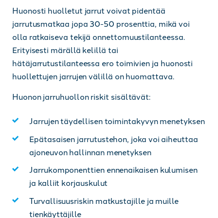
Huonosti huolletut jarrut voivat pidentää
jarrutusmatkaa jopa 30-50 prosenttia, mikä voi
olla ratkaiseva tekijä onnettomuustilanteessa.
Erityisesti märällä kelillä tai
hätäjarrutustilanteessa ero toimivien ja huonosti
huollettujen jarrujen välillä on huomattava.
Huonon jarruhuollon riskit sisältävät:
Jarrujen täydellisen toimintakyvyn menetyksen
Epätasaisen jarrutustehon, joka voi aiheuttaa
ajoneuvon hallinnan menetyksen
Jarrukomponenttien ennenaikaisen kulumisen
ja kalliit korjauskulut
Turvallisuusriskin matkustajille ja muille
tienkäyttäjille