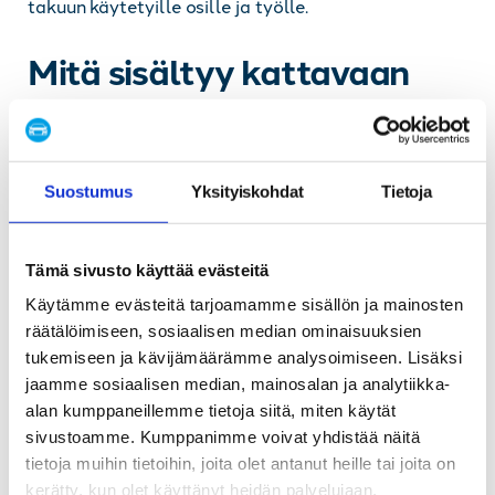
takuun käytetyille osille ja työlle.
Mitä sisältyy kattavaan
jarruhuoltoon ja
tarkastukseen?
Suostumus
Yksityiskohdat
Tietoja
Kattava
jarruhuolto
alkaa perusteellisella
diagnostiikalla ja visuaalisella tarkastuksella.
Huolto sisältää kaikki jarrukomponentit etupyöristä
Tämä sivusto käyttää evästeitä
takapyöriin, mukaan lukien jarruputkiston ja
Käytämme evästeitä tarjoamamme sisällön ja mainosten
käsijarrun tarkastuksen.
räätälöimiseen, sosiaalisen median ominaisuuksien
tukemiseen ja kävijämäärämme analysoimiseen. Lisäksi
Huoltotyön
Tarkastettavat
Sisältö
jaamme sosiaalisen median, mainosalan ja analytiikka-
vaihe
komponentit
alan kumppaneillemme tietoja siitä, miten käytät
Visuaalinen
sivustoamme. Kumppanimme voivat yhdistää näitä
Jarrupalat, -
Alkutarkastus
arviointi ja
tietoja muihin tietoihin, joita olet antanut heille tai joita on
levyt, -putket
kerätty, kun olet käyttänyt heidän palvelujaan.
diagnostiikka