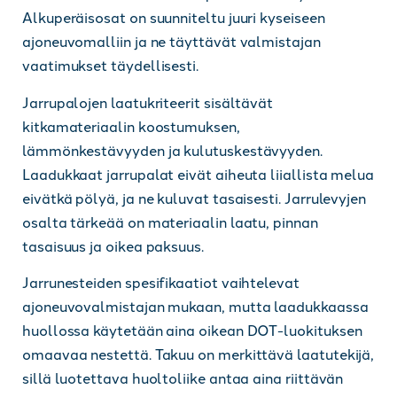
Alkuperäisosat on suunniteltu juuri kyseiseen
ajoneuvomalliin ja ne täyttävät valmistajan
vaatimukset täydellisesti.
Jarrupalojen laatukriteerit sisältävät
kitkamateriaalin koostumuksen,
lämmönkestävyyden ja kulutuskestävyyden.
Laadukkaat jarrupalat eivät aiheuta liiallista melua
eivätkä pölyä, ja ne kuluvat tasaisesti. Jarrulevyjen
osalta tärkeää on materiaalin laatu, pinnan
tasaisuus ja oikea paksuus.
Jarrunesteiden spesifikaatiot vaihtelevat
ajoneuvovalmistajan mukaan, mutta laadukkaassa
huollossa käytetään aina oikean DOT-luokituksen
omaavaa nestettä. Takuu on merkittävä laatutekijä,
sillä luotettava huoltoliike antaa aina riittävän