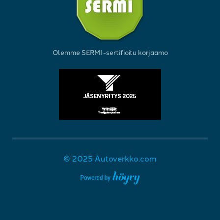
Olemme SERMI -sertifioitu korjaamo
© 2025 Autoverkko.com
Digi- ja mainostoimisto Höyry Rovaniemi ja Oulu