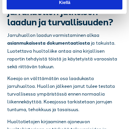
Miten voin varmistaa
Kiellä
t
jarruhuollon jälkeisen
a
laadun ja turvallisuuden?
Jarruhuollon laadun varmistaminen alkaa
asianmukaisesta dokumentaatiosta
ja takuista.
Luotettava huoltoliike antaa aina kirjallisen
raportin tehdyistä töistä ja käytetyistä varaosista
sekä riittävän takuun.
Koeajo on välttämätön osa laadukasta
jarruhuoltoa. Huollon jälkeen jarrut tulee testata
turvallisessa ympäristössä ennen normaalia
liikennekäyttöä. Koeajossa tarkistetaan jarrujen
tuntuma, tehokkuus ja tasaisuus.
Huoltotietojen kirjaaminen ajoneuvon
huoltohistoriaan on tärkeää takuuasioiden ja